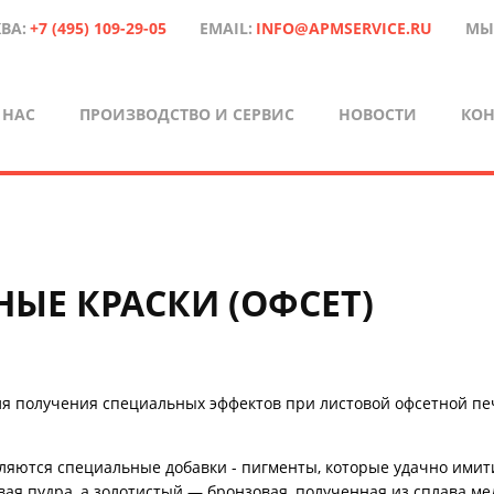
ВА:
+7 (495) 109-29-05
EMAIL:
INFO@APMSERVICE.RU
МЫ
 НАС
ПРОИЗВОДСТВО И СЕРВИС
НОВОСТИ
КОН
ЫЕ КРАСКИ (ОФСЕТ)
я получения специальных эффектов при листовой офсетной печ
вляются специальные добавки - пигменты, которые
удачно имит
я пудра, а золотистый — бронзовая, полученная из сплава мед