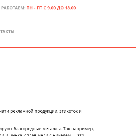
 РАБОТАЕМ:
ПН - ПТ С 9.00 ДО 18.00
ТАКТЫ
ати рекламной продукции, этикеток и
ируют благородные металлы. Так например,
и и цинка, с
плав меди с никелем — это