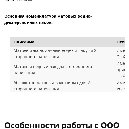
Основная номенклатура матовых водно-
дисперсионных лаков:
Описание
Особ
Матовый экономичный водный лак для 2-
Имеет
стороннего нанесения.
Стойк
Имеет
Матовый водный лак для 2-стороннего
ориги
нанесения.
Стойк
Абсолютно матовый водный лак для 2-
Имеет
стороннего нанесения.
УФ ла
Особенности работы с ООО